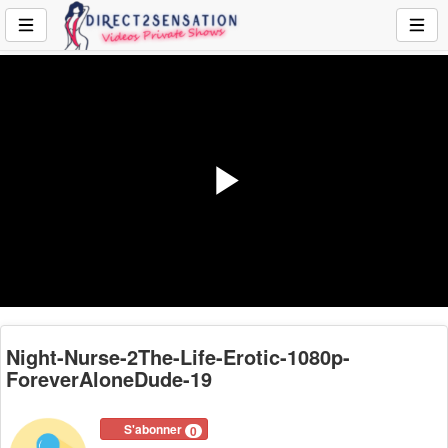
Play
Video
Night-Nurse-2The-Life-Erotic-1080p-
ForeverAloneDude-19
S'abonner
0