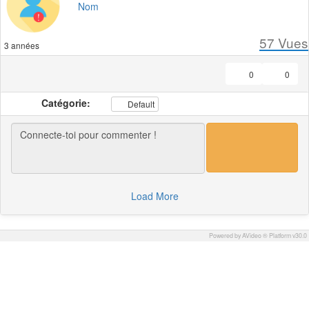
Nom
57
Vues
3 années
0
0
Catégorie:
Default
Load More
Powered by AVideo ® Platform v30.0