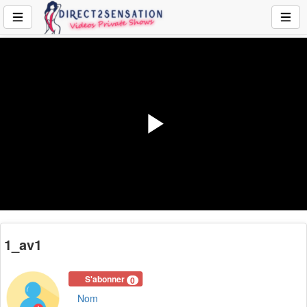
Play
Video
1_av1
S'abonner
0
Nom