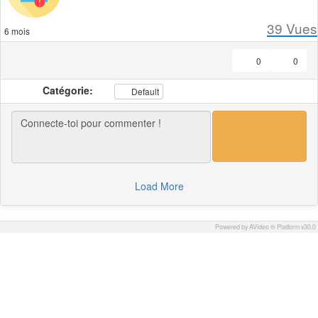
39
Vues
6 mois
0
0
Catégorie:
Default
Load More
Powered by AVideo ® Platform v30.0